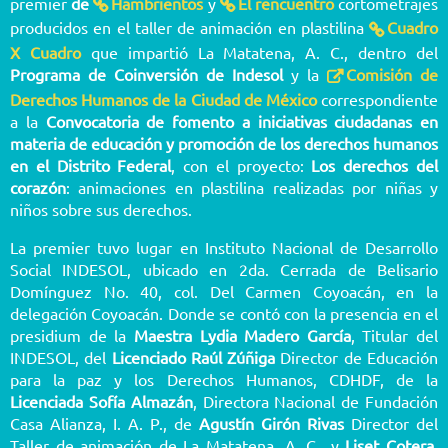
premier
de
Hambrientos
y
El rencuentro
cortometrajes
producidos en el taller de animación en plastilina
Cuadro
X Cuadro
que impartió La Matatena, A. C., dentro del
Programa de Coinversión de Indesol
y la
Comisión de
Derechos Humanos de la Ciudad de México
correspondiente
a la
Convocatoria de fomento a iniciativas ciudadanas en
materia de educación y promoción de los derechos humanos
en el Distrito Federal
, con el proyecto:
Los derechos del
corazón
: animaciones en plastilina realizadas por niñas y
niños sobre sus derechos.
La premier tuvo lugar en Instituto Nacional de Desarrollo
Social INDESOL, ubicado en 2da. Cerrada de Belisario
Domínguez No. 40, col. Del Carmen Coyoacán, en la
delegación Coyoacán. Donde se contó con la presencia en el
presidium de la
Maestra Lydia Madero García
, Titular del
INDESOL, del
Licenciado Raúl Zúñiga
Director de Educación
para la paz y los Derechos Humanos, CDHDF, de la
Licenciada Sofía Almazán
, Directora Nacional de Fundación
Casa Alianza, I. A. P., de
Agustín Girón Rivas
Director del
Taller de animación de La Matatena, A. C., y
Liset Cotera
,