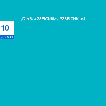
¡Día 3: #28FICNiñas #28FICNiños!
10
osto 2023