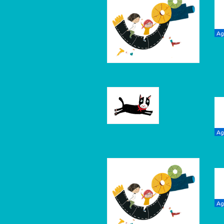
Ag
Ag
Ag