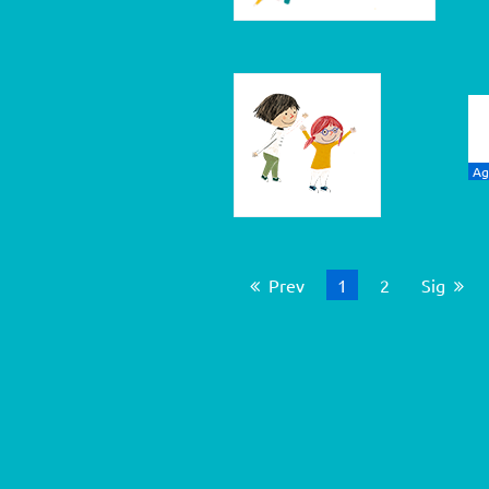
Ag
Prev
Está en página
1
2
Página
Sig