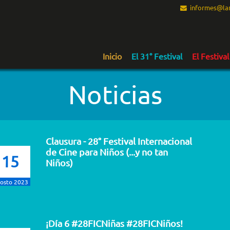
informes@lam
Inicio
El 31° Festival
El Festival
Noticias
Clausura - 28° Festival Internacional
de Cine para Niños (...y no tan
15
Niños)
osto 2023
¡Día 6 #28FICNiñas #28FICNiños!