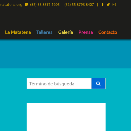
atatena.org
(52) 55 8571 1605 | (52) 55 8793 8407
|
La Matatena
Talleres
Galería
Prensa
Contacto
2026
2025