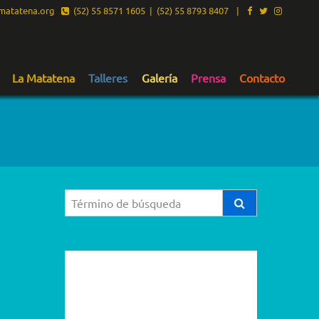
atatena.org
(52) 55 8571 1605 | (52) 55 8793 8407
|
La Matatena
Talleres
Galería
Prensa
Contacto
2026
2025