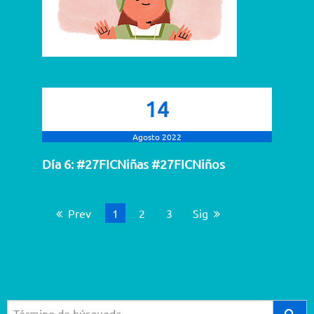
14
Agosto 2022
Día 6: #27FICNiñas #27FICNiños
Prev
Está en página
1
2
3
Página
Sig