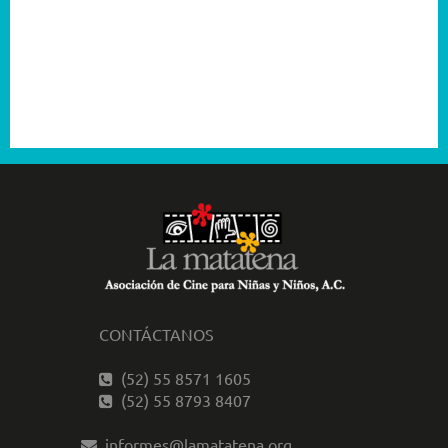
2004
2003
2001
CONTÁCTANOS
(52) 55 8571 1605
(52) 55 8793 8407
informes@lamatatena.org