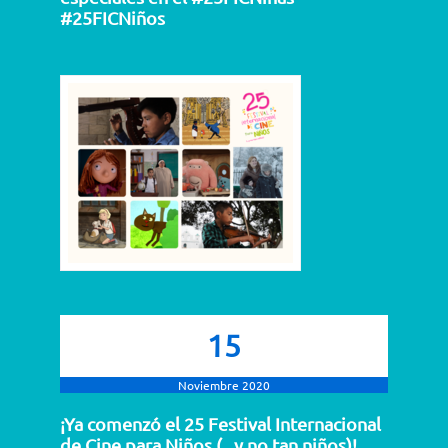
#25FICNiños
15
Noviembre 2020
¡Ya comenzó el 25 Festival Internacional
de Cine para Niños (...y no tan niños)!