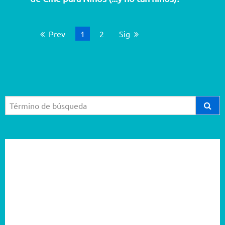
Prev
Está en página
1
2
Página
Sig
2026
2025
2024