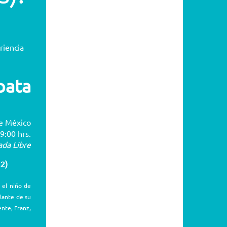
2015
2014
riencia
2013
pata
2012
e México
2011
9:00 hrs.
ada Libre
2010
22)
 el niño de
2009
lante de su
ente, Franz,
2008