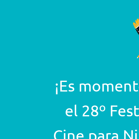
¡Es moment
el 28º Fes
Cine para Ni