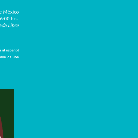
e México
6:00 hrs.
ada Libre
a al español
rama es una