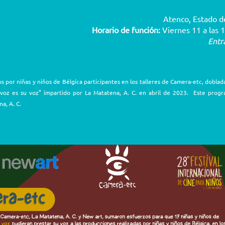
Atenco, Estado d
Horario de función:
Viernes 11 a las 1
Entr
s por niñas y niños de Bélgica participantes en los talleres de Camera-etc, doblad
Mi voz es su voz” impartido por La Matatena, A. C. en abril de 2023. Este prog
a, A. C.