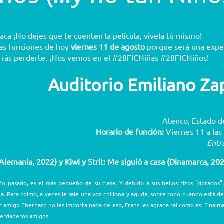
aca ¡No dejes que te cuenten la película, vívela tú mismo!
las funciones de hoy
viernes 11 de agosto
porque será una expe
rrás perderte. ¡Nos vemos en el #28FICNiñas #28FICNiños!
Auditorio Emiliano Za
Atenco, Estado d
Horario de función:
Viernes 11 a las 
Entr
Alemania, 2022) y Kiwi y Strit: Me siguió a casa (Dinamarca, 20
o pasado, es el más pequeño de su clase. Y debido a sus bellos rizos “dorados”,
Para colmo, a veces le sale una voz chillona y aguda, sobre todo cuando está de
r amigo Eberhard no les importa nada de eso, Franz les agrada tal como es. Finalm
verdaderos amigos.