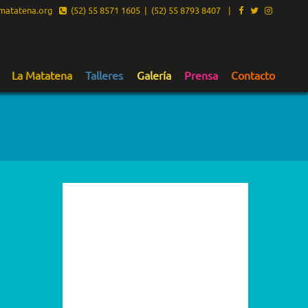
atatena.org
(52) 55 8571 1605 | (52) 55 8793 8407
|
La Matatena
Talleres
Galería
Prensa
Contacto
2026
2025
2024