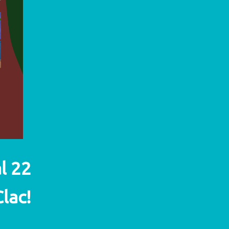
l 22
Clac!