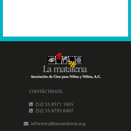
2003
2001
CONTÁCTANOS
(52) 55 8571 1605
(52) 55 8793 8407
informes@lamatatena.org