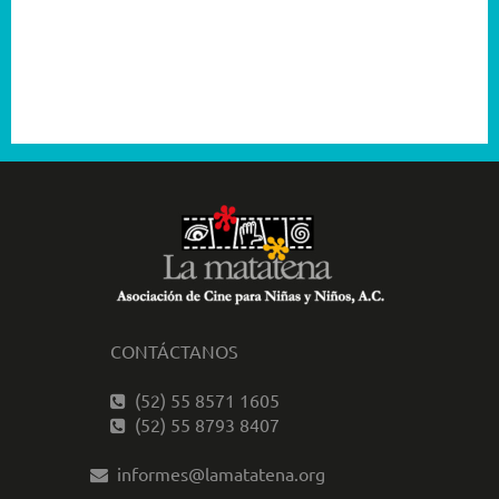
2003
2001
CONTÁCTANOS
(52) 55 8571 1605
(52) 55 8793 8407
informes@lamatatena.org