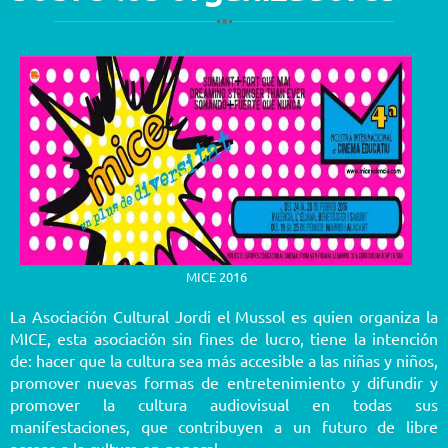
MICE 2016
La Asociación Cultural Jordi el Mussol es quien organiza la
MICE, esta asociación sin fines de lucro, tiene la intención
de: hacer que la cultura sea más accesible a las niñas y niños,
promover nuevas formas de entretenimiento y difundir y
promover la cultura audiovisual en todas sus
manifestaciones, que contribuyen a un futuro de libre
acceso a la cultura en general