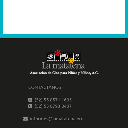
2003
2001
CONTÁCTANOS
(52) 55 8571 1605
(52) 55 8793 8407
informes@lamatatena.org