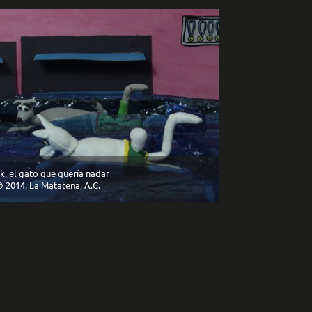
k, el gato que quería nadar
 2014, La Matatena, A.C.