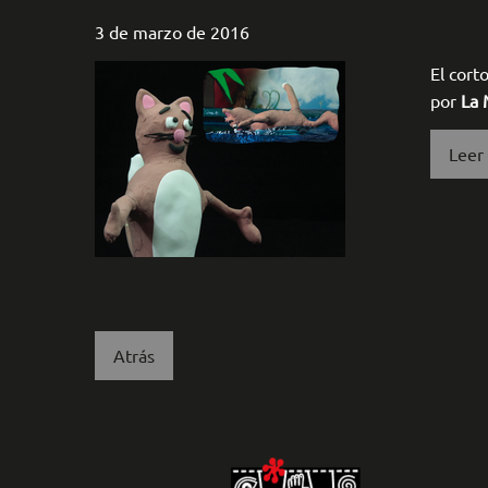
3 de marzo de 2016
El cort
por
La 
Leer
Atrás