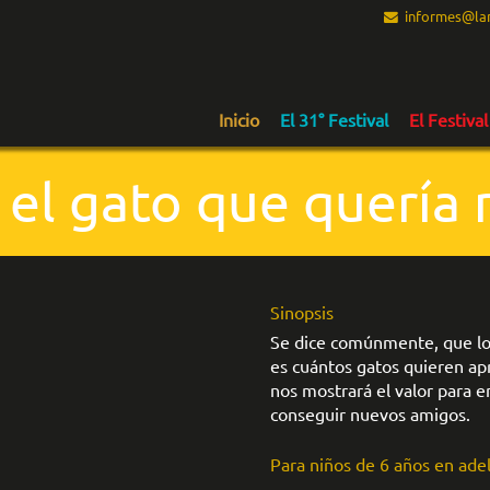
informes@lam
Inicio
El 31° Festival
El Festival
 el gato que quería
Sinopsis
Se dice comúnmente, que los
es cuántos gatos quieren apr
nos mostrará el valor para e
conseguir nuevos amigos.
Para niños de 6 años en ade