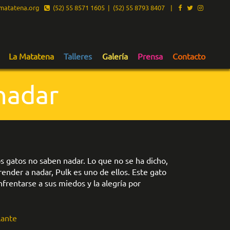
atatena.org
(52) 55 8571 1605 | (52) 55 8793 8407
|
La Matatena
Talleres
Galería
Prensa
Contacto
 nadar
 gatos no saben nadar. Lo que no se ha dicho,
ender a nadar, Pulk es uno de ellos. Este gato
nfrentarse a sus miedos y la alegría por
lante