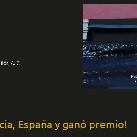
ños, A. C.
Pul
©
cia, España y ganó premio!