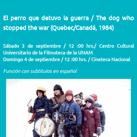
El perro que detuvo la guerra / The dog who
stopped the war (Quebec/Canadá, 1984)
Sábado 3 de septiembre / 12 :00 hrs./ Centro Cultural
Universitario de la Filmoteca de la UNAM
Domingo 4 de septiembre / 12 :00 hrs. / Cineteca Nacional
Función con subtítulos en español