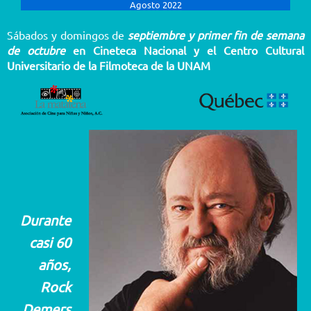
Agosto 2022
Sábados y domingos de
septiembre y primer fin de semana
de octubre
en Cineteca Nacional y el Centro Cultural
Universitario de la Filmoteca de la UNAM
Durante
casi 60
años,
Rock
Demers