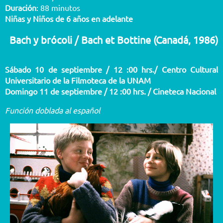
Duración
: 88 minutos
Niñas y Niños de 6 años en adelante
Bach y brócoli / Bach et Bottine (Canadá, 1986)
Sábado 10 de septiembre / 12 :00 hrs./ Centro Cultural
Universitario de la Filmoteca de la UNAM
Domingo 11 de septiembre / 12 :00 hrs. / Cineteca Nacional
Función doblada al español