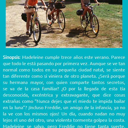
Sinopsis
: Madeleine cumple trece años este verano. Parece
que todo le está pasando por primera vez. Aunque se ve tan
normal como todos en su pequeña ciudad natal, se siente
tan diferente como si viniera de otro planeta. ¿Será porque
su hermana mayor, con quien comparte tantos secretos,
se va de la casa familiar? ¿O por la llegada de esta tía
desconocida, excéntrica y extravagante, que dice cosas
extrañas como “Nunca dejes que el miedo te impida bailar
en la luna”? ¡Incluso Freddie, un amigo de la infancia, ya no
la ve con los mismos ojos! Un día, cuando nadan no muy
lejos el uno del otro, una violenta tormenta golpea la costa.
Madeleine se salva, pero Freddie no tiene tanta suerte.