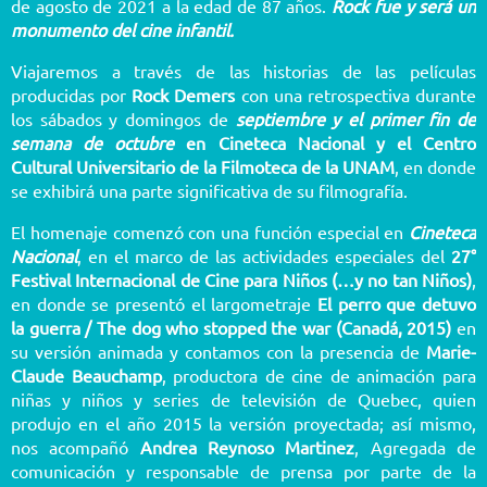
de agosto de 2021 a la edad de 87 años.
Rock fue y será un
monumento del cine infantil.
Viajaremos a través de las historias de las películas
producidas por
Rock Demers
con una retrospectiva durante
los sábados y domingos de
septiembre
y el primer fin de
semana de octubre
en Cineteca Nacional y el Centro
Cultural Universitario de la Filmoteca de la UNAM
, en donde
se exhibirá una parte significativa de su filmografía.
El homenaje comenzó con una función especial en
Cineteca
Nacional
, en el marco de las actividades especiales del
27°
Festival Internacional de Cine para Niños (…y no tan Niños)
,
en donde se presentó el largometraje
El perro que detuvo
la guerra / The dog who stopped the war (Canadá, 2015)
en
su versión animada y contamos con la presencia de
Marie-
Claude Beauchamp
, productora de cine de animación para
niñas y niños y series de televisión de Quebec, quien
produjo en el año 2015 la versión proyectada; así mismo,
nos acompañó
Andrea Reynoso Martinez
, Agregada de
comunicación y responsable de prensa por parte de la