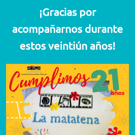
¡Gracias por
acompañarnos durante
estos
veintiún años!