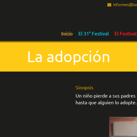
informes@lam
Inicio
El 31° Festival
El Festival
La adopción
Sinopsis
Un niño pierde a sus padres 
hasta que alguien lo adopte..