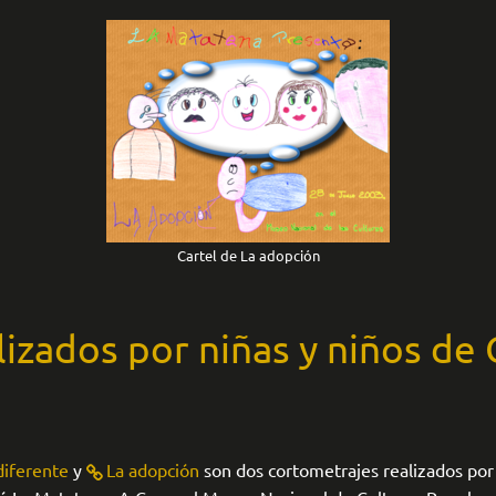
Cartel de La adopción
izados por niñas y niños de 
diferente
y
La adopción
son dos cortometrajes realizados por 