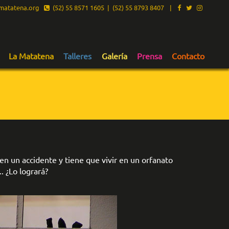
atatena.org
(52) 55 8571 1605 | (52) 55 8793 8407
|
La Matatena
Talleres
Galería
Prensa
Contacto
en un accidente y tiene que vivir en un orfanato
. ¿Lo logrará?