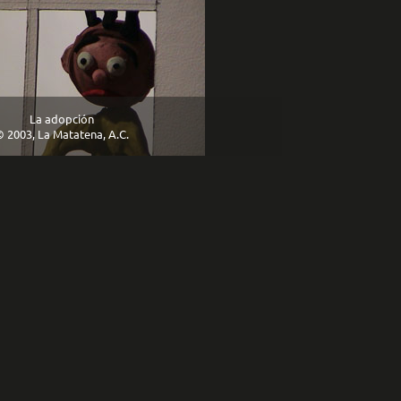
La adopción
 2003, La Matatena, A.C.