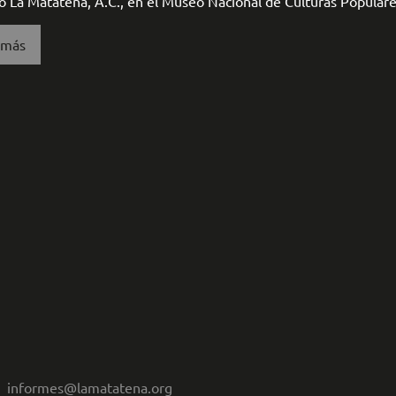
ó La Matatena, A.C., en el Museo Nacional de Culturas Populare
 más
informes@lamatatena.org