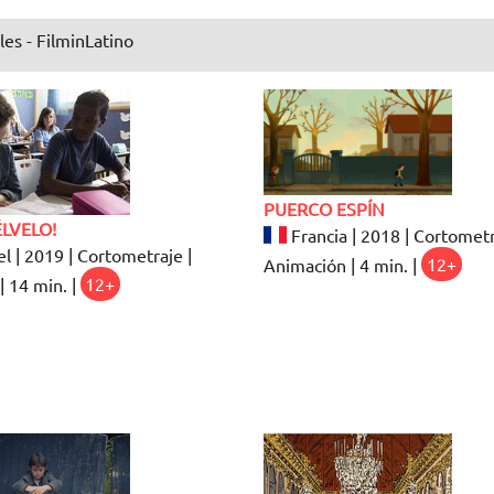
les - FilminLatino
PUERCO ESPÍN
LVELO!
Francia | 2018 | Cortometr
el | 2019 | Cortometraje |
Animación | 4 min. |
12+
| 14 min. |
12+