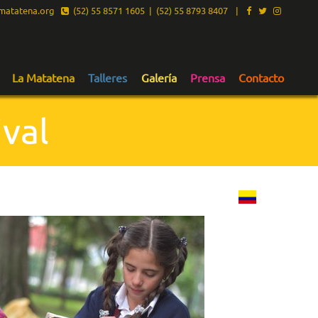
atatena.org
(52) 55 8571 1605 | (52) 55 8793 8407
|
La Matatena
Talleres
Galería
Prensa
Contacto
val