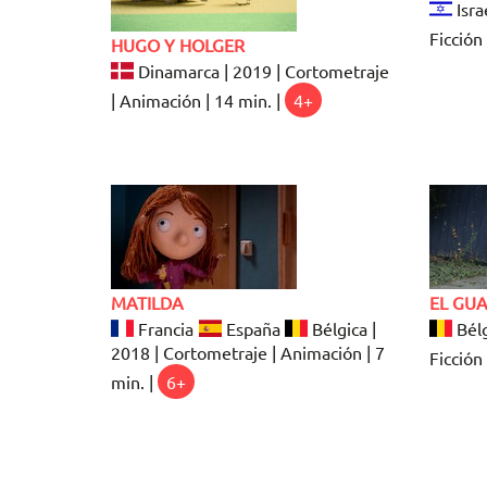
Isra
Ficción 
HUGO Y HOLGER
Dinamarca | 2019 | Cortometraje
| Animación | 14 min. |
4+
MATILDA
EL GU
Francia
España
Bélgica |
Bélg
2018 | Cortometraje | Animación | 7
Ficción 
min. |
6+