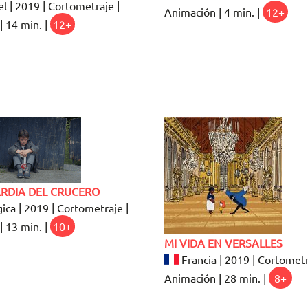
el | 2019 | Cortometraje |
Animación | 4 min. |
12+
| 14 min. |
12+
ARDIA DEL CRUCERO
ica | 2019 | Cortometraje |
| 13 min. |
10+
MI VIDA EN VERSALLES
Francia | 2019 | Cortometr
Animación | 28 min. |
8+