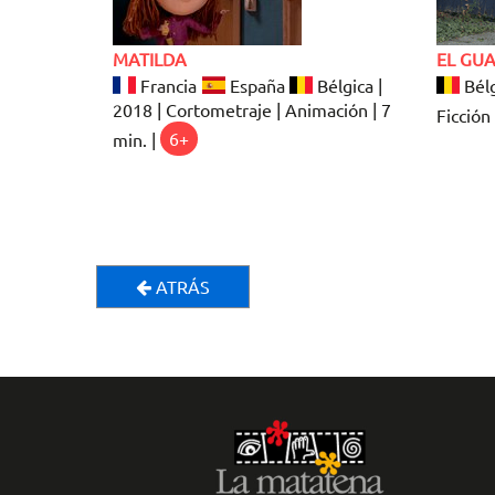
MATILDA
EL GU
Francia
España
Bélgica |
Bélg
2018 | Cortometraje | Animación | 7
Ficción 
min. |
6+
ATRÁS