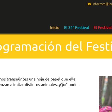
informes@lam
Inicio
El 31° Festival
El Festival
ogramación del Festi
nos transeúntes una hoja de papel que ella
enzan a imitar distintos animales. ¿Qué poder