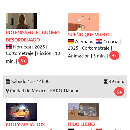
ROTENISSEN, EL GNOMO
SUEÑO QUE VUELO
DESORDENADO
Alemania
Croacia |
Noruega | 2025 |
2025 | Cortometraje |
Cortometraje | Ficción | 10
Animación | 5 min. |
4+
min. |
5+
Sábado 15 - 14h00
49 min.
Ciudad de México - FARO Tláhuac
5+
NIDO LLENO
KITO Y MAJA- LOS