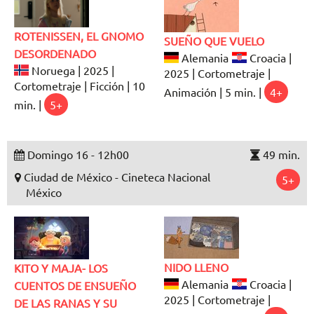
ROTENISSEN, EL GNOMO
SUEÑO QUE VUELO
DESORDENADO
Alemania
Croacia |
Noruega | 2025 |
2025 | Cortometraje |
Cortometraje | Ficción | 10
Animación | 5 min. |
4+
min. |
5+
Domingo 16 - 12h00
49 min.
Ciudad de México - Cineteca Nacional
5+
México
NIDO LLENO
KITO Y MAJA- LOS
Alemania
Croacia |
CUENTOS DE ENSUEÑO
2025 | Cortometraje |
DE LAS RANAS Y SU