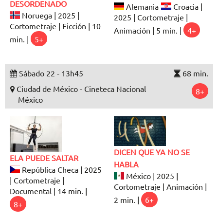
DESORDENADO
Alemania
Croacia |
Noruega | 2025 |
2025 | Cortometraje |
Cortometraje | Ficción | 10
Animación | 5 min. |
4+
min. |
5+
Sábado 22 - 13h45
68 min.
Ciudad de México - Cineteca Nacional
8+
México
DICEN QUE YA NO SE
ELA PUEDE SALTAR
HABLA
República Checa | 2025
México | 2025 |
| Cortometraje |
Cortometraje | Animación |
Documental | 14 min. |
2 min. |
6+
8+