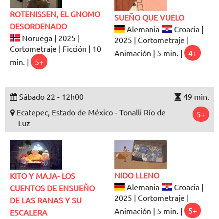
ROTENISSEN, EL GNOMO
SUEÑO QUE VUELO
DESORDENADO
Alemania
Croacia |
Noruega | 2025 |
2025 | Cortometraje |
Cortometraje | Ficción | 10
Animación | 5 min. |
4+
min. |
5+
Sábado 22 - 12h00
49 min.
Ecatepec, Estado de México - Tonalli Río de
5+
Luz
NIDO LLENO
KITO Y MAJA- LOS
Alemania
Croacia |
CUENTOS DE ENSUEÑO
2025 | Cortometraje |
DE LAS RANAS Y SU
Animación | 5 min. |
5+
ESCALERA