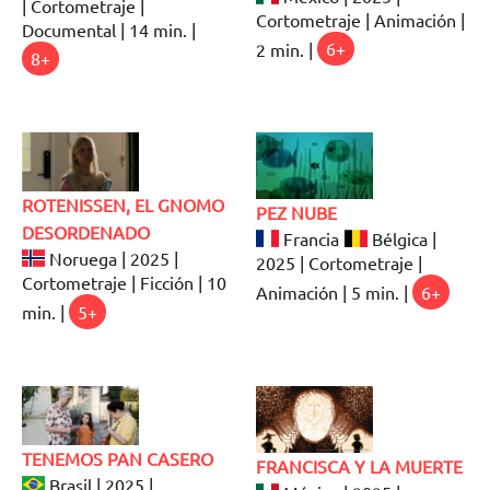
| Cortometraje |
Cortometraje | Animación |
Documental | 14 min. |
2 min. |
6+
8+
ROTENISSEN, EL GNOMO
PEZ NUBE
DESORDENADO
Francia
Bélgica |
Noruega | 2025 |
2025 | Cortometraje |
Cortometraje | Ficción | 10
Animación | 5 min. |
6+
min. |
5+
TENEMOS PAN CASERO
FRANCISCA Y LA MUERTE
Brasil | 2025 |