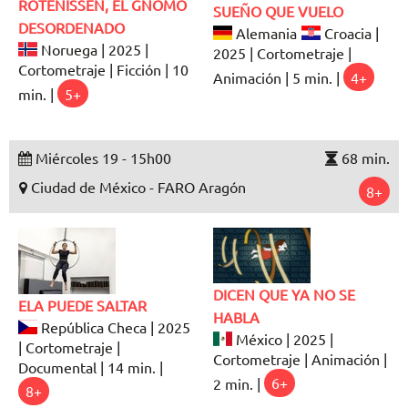
ROTENISSEN, EL GNOMO
SUEÑO QUE VUELO
DESORDENADO
Alemania
Croacia |
Noruega | 2025 |
2025 | Cortometraje |
Cortometraje | Ficción | 10
Animación | 5 min. |
4+
min. |
5+
Miércoles 19 - 15h00
68 min.
Ciudad de México - FARO Aragón
8+
DICEN QUE YA NO SE
ELA PUEDE SALTAR
HABLA
República Checa | 2025
México | 2025 |
| Cortometraje |
Cortometraje | Animación |
Documental | 14 min. |
2 min. |
6+
8+