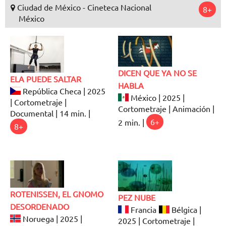
Ciudad de México - Cineteca Nacional
8+
México
DICEN QUE YA NO SE
ELA PUEDE SALTAR
HABLA
República Checa | 2025
México | 2025 |
| Cortometraje |
Cortometraje | Animación |
Documental | 14 min. |
2 min. |
6+
8+
ROTENISSEN, EL GNOMO
PEZ NUBE
DESORDENADO
Francia
Bélgica |
Noruega | 2025 |
2025 | Cortometraje |