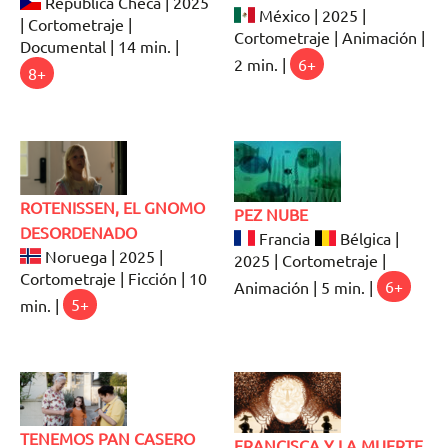
República Checa | 2025
México | 2025 |
| Cortometraje |
Cortometraje | Animación |
Documental | 14 min. |
2 min. |
6+
8+
ROTENISSEN, EL GNOMO
PEZ NUBE
DESORDENADO
Francia
Bélgica |
Noruega | 2025 |
2025 | Cortometraje |
Cortometraje | Ficción | 10
Animación | 5 min. |
6+
min. |
5+
TENEMOS PAN CASERO
FRANCISCA Y LA MUERTE