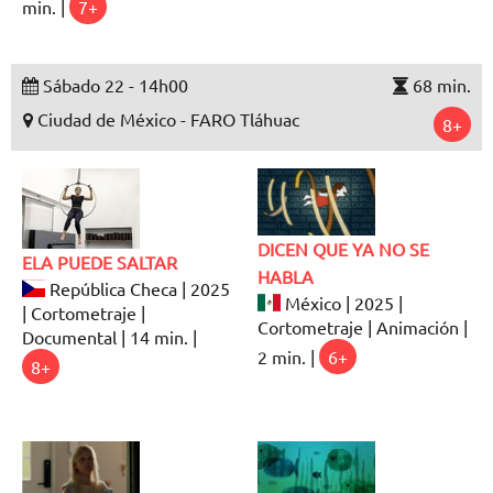
min. |
7+
Sábado 22 - 14h00
68 min.
Ciudad de México - FARO Tláhuac
8+
DICEN QUE YA NO SE
ELA PUEDE SALTAR
HABLA
República Checa | 2025
México | 2025 |
| Cortometraje |
Cortometraje | Animación |
Documental | 14 min. |
2 min. |
6+
8+