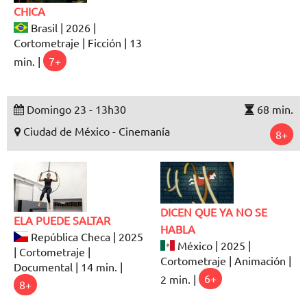
CHICA
Brasil | 2026 |
Cortometraje | Ficción | 13
min. |
7+
Domingo 23 - 13h30
68 min.
Ciudad de México - Cinemanía
8+
DICEN QUE YA NO SE
ELA PUEDE SALTAR
HABLA
República Checa | 2025
México | 2025 |
| Cortometraje |
Cortometraje | Animación |
Documental | 14 min. |
2 min. |
6+
8+