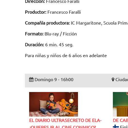
Dirección:
Francesco Faralli
Productor:
Francesco Faralli
Compañía productora:
IC Margaritone, Scuola Prim
Formato:
Blu-ray / Ficción
Duración:
6 min. 45 seg.
Para niñas y niños de 6 años en adelante
Domingo 9 - 16h00
Ciudad
EL DIARIO ULTRASECRETO DE ELA-
DE CA
Finl
¿QUIERES IR AL CINE CONMIGO?