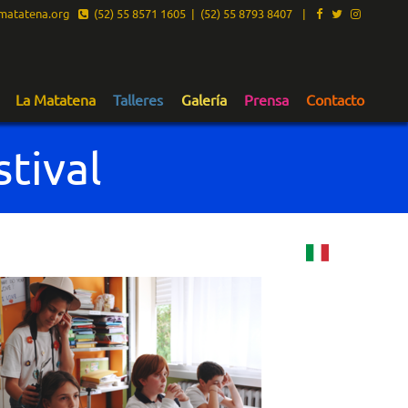
atatena.org
(52) 55 8571 1605 | (52) 55 8793 8407
|
La Matatena
Talleres
Galería
Prensa
Contacto
tival