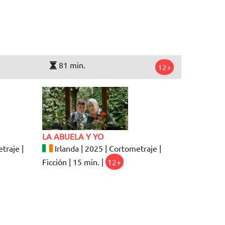
81 min.
12+
LA ABUELA Y YO
traje |
Irlanda | 2025 | Cortometraje |
Ficción | 15 min. |
12+