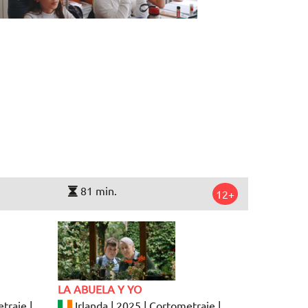
81 min.
12+
LA ABUELA Y YO
traje |
Irlanda | 2025 | Cortometraje |