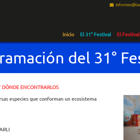
informes@lam
Inicio
El 31° Festival
El Festival
ramación del 31° Fes
 Y DÓNDE ENCONTRARLOS
iversas especies que conforman un ecosistema
ARLI