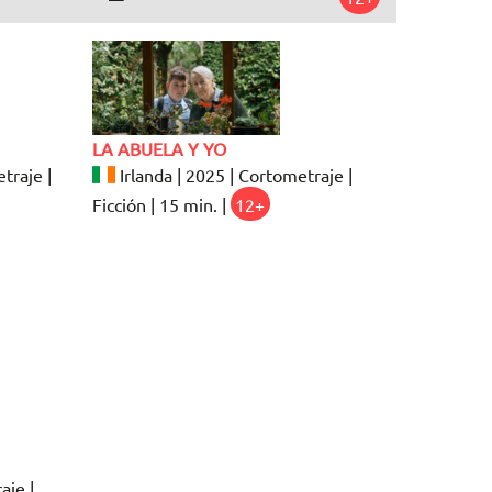
LA ABUELA Y YO
traje |
Irlanda | 2025 | Cortometraje |
Ficción | 15 min. |
12+
aje |