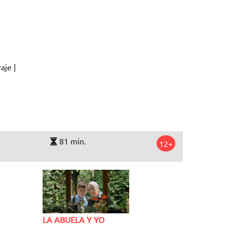
aje |
81 min.
12+
LA ABUELA Y YO