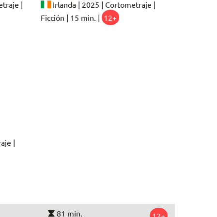
traje |
Irlanda | 2025 | Cortometraje |
Ficción | 15 min. |
12+
aje |
81 min.
12+