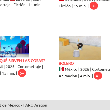
traje | Ficción | 11 min. |
Ficción | 15 min. |
8+
QUÉ SIRVEN LAS COSAS?
BOLERO
il | 2025 | Cortometraje |
México | 2026 | Cortometr
| 15 min. |
6+
Animación | 4 min. |
4+
 de México - FARO Aragón