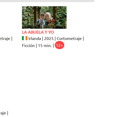
LA ABUELA Y YO
traje |
Irlanda | 2025 | Cortometraje |
Ficción | 15 min. |
12+
aje |