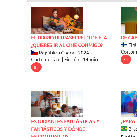
EL DIARIO ULTRASECRETO DE ELA-
DE CA
Finl
¿QUIERES IR AL CINE CONMIGO?
Cortome
República Checa | 2024 |
Cortometraje | Ficción | 14 min. |
7+
8+
ESTUDIANTES FANTÁSTICAS Y
¿PARA 
Bras
FANTÁSTICOS Y DÓNDE
ENCONTRARLOS
Ficción 