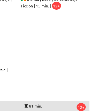
Ficción | 15 min. |
12+
aje |
81 min.
12+