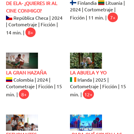
Finlandia
Lituania |
DE ELA- ¿QUIERES IR AL
2024 | Cortometraje |
CINE CONMIGO?
Ficción | 11 min. |
7+
República Checa | 2024
| Cortometraje | Ficción |
14 min. |
8+
LA GRAN HAZAÑA
LA ABUELA Y YO
Colombia | 2024 |
Irlanda | 2025 |
Cortometraje | Ficción | 15
Cortometraje | Ficción | 15
min. |
8+
min. |
12+