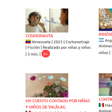
INHÓS
COSMONAUTA
Arge
Venezuela | 2025 | Cortometraje
Animaci
| Ficción | Realizado por niñas y niños
niños | 
| 3 min. |
6+
CONTR
UN CUENTO CONTADO POR NIÑAS
Méxi
Y NIÑOS DE YALÁLAG
Animaci