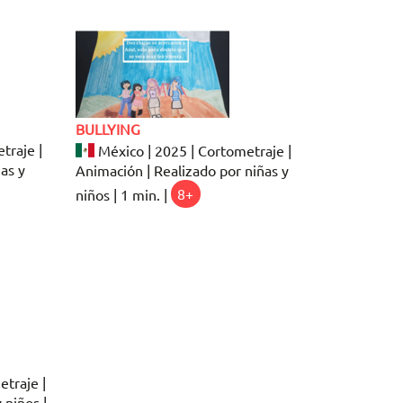
BULLYING
traje |
México | 2025 | Cortometraje |
as y
Animación | Realizado por niñas y
niños | 1 min. |
8+
etraje |
 niños |