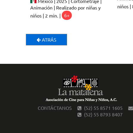
México | 2025 | Cortometraje |
niños | 
Animación | Realizado por niñas y
niños | 2 min. |
6+
ATRÁS
CONTÁCTANOS
(52) 55 8571 1605
(52) 55 8793 8407