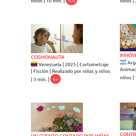
niños | 10 min. |
10+
niños | 
INHÓS
COSMONAUTA
Arge
Venezuela | 2025 | Cortometraje
Animaci
| Ficción | Realizado por niñas y niños
niños | 
| 3 min. |
6+
CONTR
UN CUENTO CONTADO POR NIÑAS