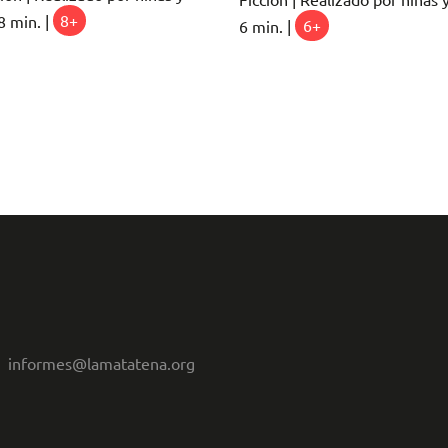
8 min. |
8+
6 min. |
6+
informes@lamatatena.org