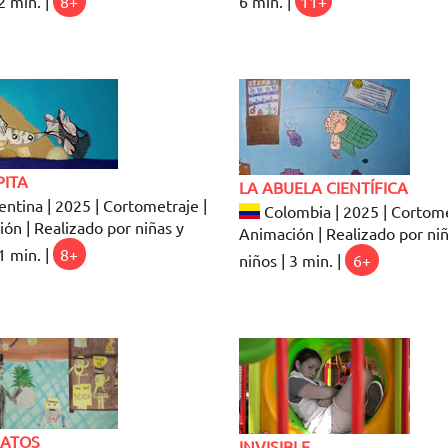
2 min. |
8+
6 min. |
11+
PITA
LA ABUELA CIENTÍFICA
ntina | 2025 | Cortometraje |
Colombia | 2025 | Cortome
ón | Realizado por niñas y
Animación | Realizado por niñ
1 min. |
8+
niños | 3 min. |
6+
ATOS
INVISIBLE