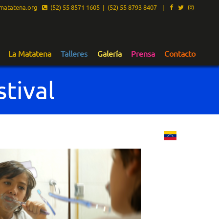
atatena.org
(52) 55 8571 1605 | (52) 55 8793 8407
|
La Matatena
Talleres
Galería
Prensa
Contacto
tival