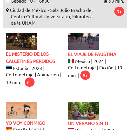
Sábado 10 - 16h30
93 min.
Ciudad de México - Sala Julio Bracho del
9+
Centro Cultural Universitario, Filmoteca
de la UNAM
EL MISTERIO DE LOS
EL VIAJE DE FAUSTINA
CALCETINES PERDIDOS
México | 2024 |
Cortometraje | Ficción | 19
Estonia | 2023 |
Cortometraje | Animación |
min. |
8+
19 min. |
6+
YO VOY CONMIGO
UN VERANO SIN TI
España | 2024 |
Países Bajos | 2023 |