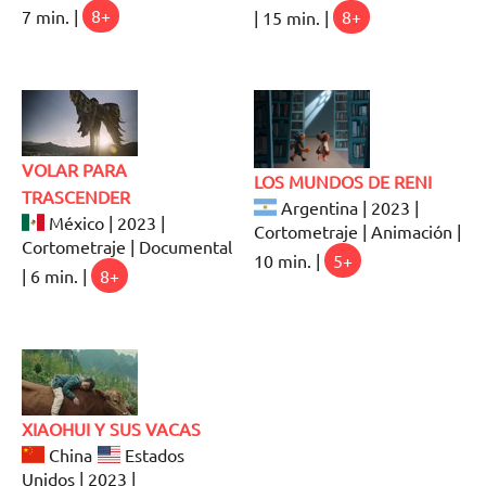
7 min. |
8+
| 15 min. |
8+
VOLAR PARA
LOS MUNDOS DE RENI
TRASCENDER
Argentina | 2023 |
México | 2023 |
Cortometraje | Animación |
Cortometraje | Documental
10 min. |
5+
| 6 min. |
8+
XIAOHUI Y SUS VACAS
China
Estados
Unidos | 2023 |