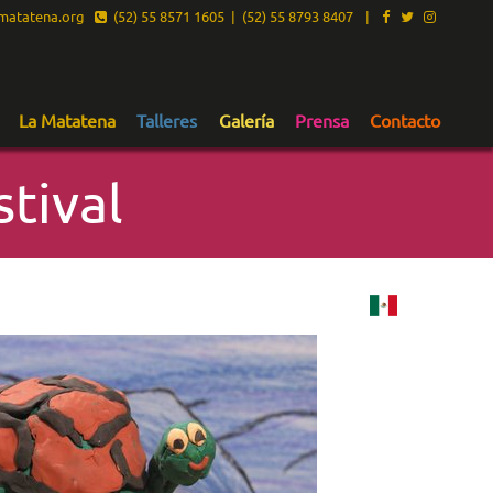
atatena.org
(52) 55 8571 1605 | (52) 55 8793 8407
|
La Matatena
Talleres
Galería
Prensa
Contacto
tival