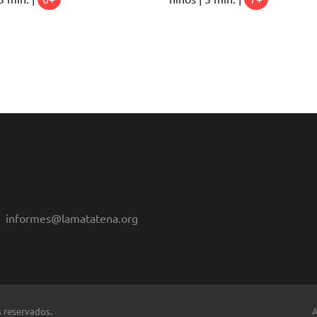
informes@lamatatena.org
s reservados.
A