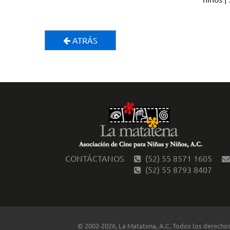
ATRÁS
CONTÁCTANOS
(52) 55 8571 1605
(52) 55 8793 8407
© 2002-2026, La Matatena, A.C. Todos los derecho