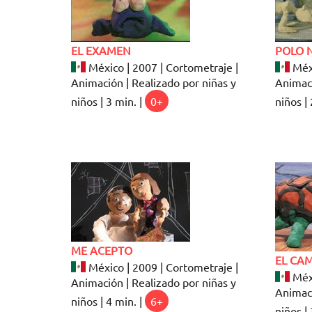
EL EXAMEN
POLO 
México | 2007 | Cortometraje |
Méxi
Animación | Realizado por niñas y
Animaci
niños | 3 min. |
0+
niños | 
ME ACEPTO
EL CA
México | 2009 | Cortometraje |
Méxi
Animación | Realizado por niñas y
Animaci
niños | 4 min. |
6+
niños | 