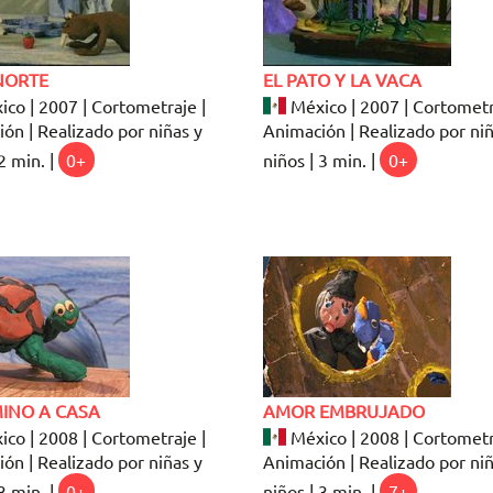
NORTE
EL PATO Y LA VACA
co | 2007 | Cortometraje |
México | 2007 | Cortometr
ón | Realizado por niñas y
Animación | Realizado por niñ
2 min. |
0+
niños | 3 min. |
0+
MINO A CASA
AMOR EMBRUJADO
co | 2008 | Cortometraje |
México | 2008 | Cortometr
ón | Realizado por niñas y
Animación | Realizado por niñ
3 min. |
0+
niños | 3 min. |
7+