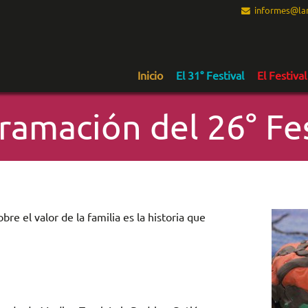
informes@lam
Inicio
El 31° Festival
El Festival
ramación del 26° Fes
re el valor de la familia es la historia que