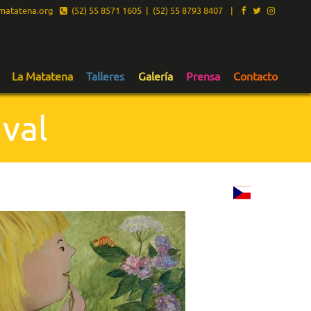
atatena.org
(52) 55 8571 1605 | (52) 55 8793 8407
|
La Matatena
Talleres
Galería
Prensa
Contacto
val