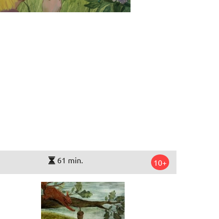
61 min.
10+