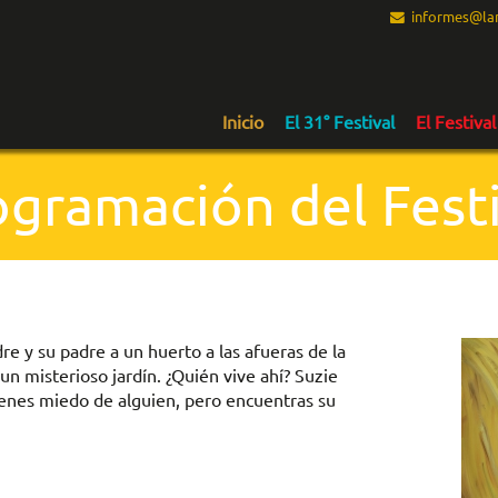
informes@lam
Inicio
El 31° Festival
El Festival
ogramación del Festi
e y su padre a un huerto a las afueras de la
n misterioso jardín. ¿Quién vive ahí? Suzie
enes miedo de alguien, pero encuentras su