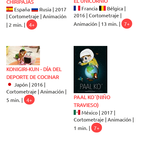
EL UNICORNIO
CHIRIPAJAS
Francia
Bélgica |
España
Rusia | 2017
2016 | Cortometraje |
| Cortometraje | Animación
Animación | 13 min. |
7+
| 2 min. |
4+
KONIGIRI-KUN - DÍA DEL
DEPORTE DE COCINAR
Japón | 2016 |
Cortometraje | Animación |
PAAL KO´(NIÑO
5 min. |
4+
TRAVIESO)
México | 2017 |
Cortometraje | Animación |
1 min. |
7+