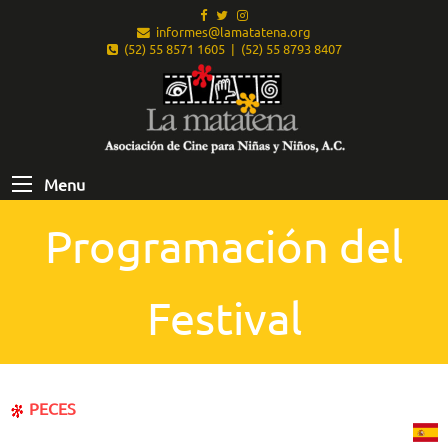
informes@lamatatena.org
(52) 55 8571 1605 | (52) 55 8793 8407
Menu
Programación del
Festival
PECES