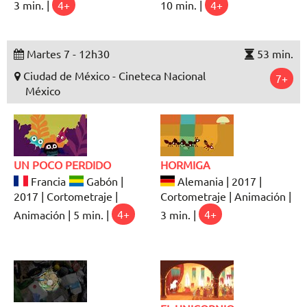
3 min. |
4+
10 min. |
4+
Martes 7 - 12h30
53 min.
Ciudad de México - Cineteca Nacional
7+
México
UN POCO PERDIDO
HORMIGA
Francia
Gabón |
Alemania | 2017 |
2017 | Cortometraje |
Cortometraje | Animación |
Animación | 5 min. |
4+
3 min. |
4+