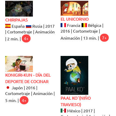
EL UNICORNIO
CHIRIPAJAS
Francia
Bélgica |
España
Rusia | 2017
2016 | Cortometraje |
| Cortometraje | Animación
Animación | 13 min. |
7+
| 2 min. |
4+
KONIGIRI-KUN - DÍA DEL
DEPORTE DE COCINAR
Japón | 2016 |
Cortometraje | Animación |
PAAL KO´(NIÑO
5 min. |
4+
TRAVIESO)
México | 2017 |