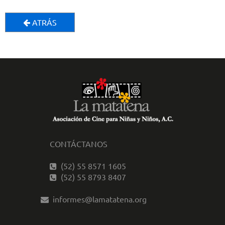
ATRÁS
CONTÁCTANOS
(52) 55 8571 1605
(52) 55 8793 8407
informes@lamatatena.org