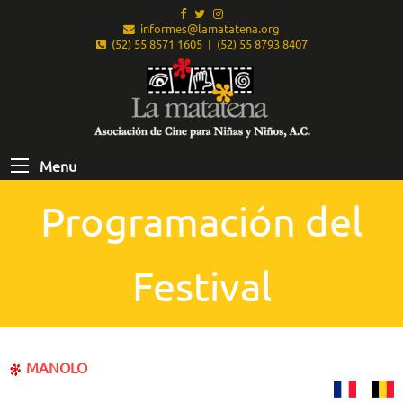
informes@lamatatena.org
(52) 55 8571 1605 | (52) 55 8793 8407
Menu
Programación del
Festival
MANOLO