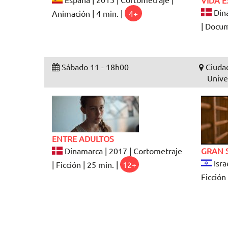
Dina
Animación | 4 min. |
4+
| Docum
Sábado 11 - 18h00
Ciudad
Unive
ENTRE ADULTOS
Dinamarca | 2017 | Cortometraje
GRAN 
Isra
| Ficción | 25 min. |
12+
Ficción 