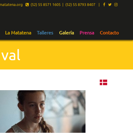
atatena.org
(52) 55 8571 1605 | (52) 55 8793 8407
|
La Matatena
Talleres
Galería
Prensa
Contacto
val