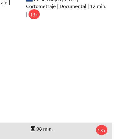
aje |
Cortometraje | Documental | 12 min.
|
13+
98 min.
13+