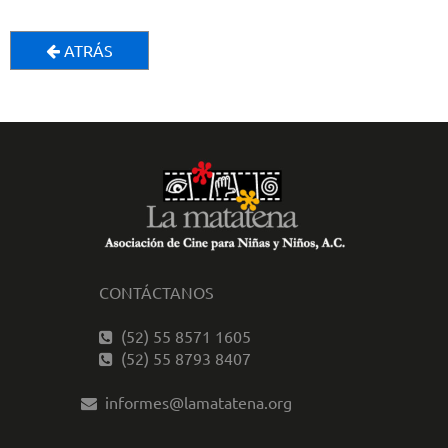
ATRÁS
CONTÁCTANOS
(52) 55 8571 1605
(52) 55 8793 8407
informes@lamatatena.org