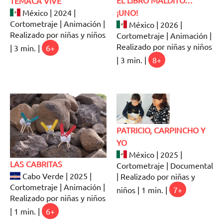
EL LIBRO MALDITO…
TEMACA VIVE
México | 2024 |
¡UNO!
Cortometraje | Animación |
México | 2026 |
Realizado por niñas y niños
Cortometraje | Animación |
Realizado por niñas y niños
| 3 min. |
6+
| 3 min. |
8+
PATRICIO, CARPINCHO Y
YO
México | 2025 |
LAS CABRITAS
Cortometraje | Documental
Cabo Verde | 2025 |
| Realizado por niñas y
Cortometraje | Animación |
niños | 1 min. |
7+
Realizado por niñas y niños
| 1 min. |
6+