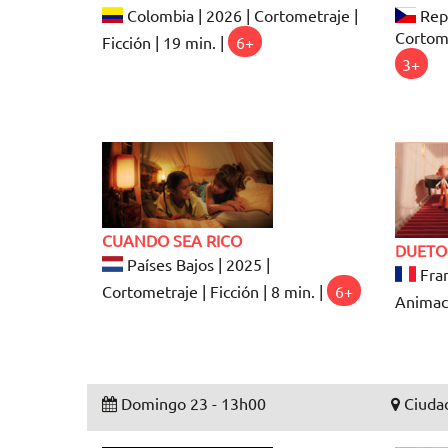
Colombia | 2026 | Cortometraje |
Repú
Cortome
Ficción | 19 min. |
6+
3+
CUANDO SEA RICO
DUETO
Países Bajos | 2025 |
Fran
Cortometraje | Ficción | 8 min. |
6+
Animaci
Domingo 23 - 13h00
Ciudad