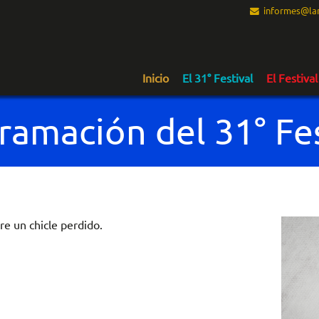
informes@lam
Inicio
El 31° Festival
El Festival
ramación del 31° Fes
re un chicle perdido.