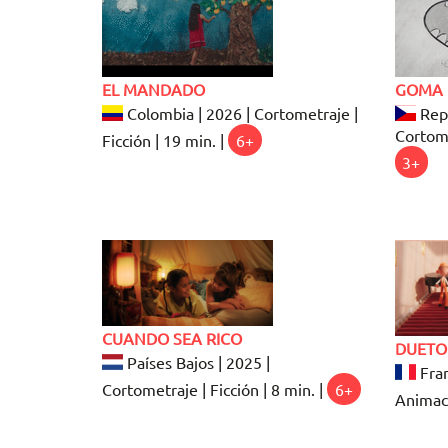
EL MANDADO
GOMA 
Colombia | 2026 | Cortometraje |
Repú
Cortome
Ficción | 19 min. |
6+
3+
CUANDO SEA RICO
DUETO
Países Bajos | 2025 |
Fran
Cortometraje | Ficción | 8 min. |
6+
Animaci