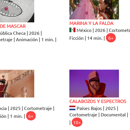
MARINA Y LA FALDA
DE MASCAR
México | 2026 | Cortometr
blica Checa | 2026 |
Ficción | 14 min. |
6+
traje | Animación | 1 min. |
CALABOZOS Y ESPECTROS
cia | 2025 | Cortometraje |
Países Bajos | 2025 |
Cortometraje | Documental | 
ón | 1 min. |
6+
|
10+