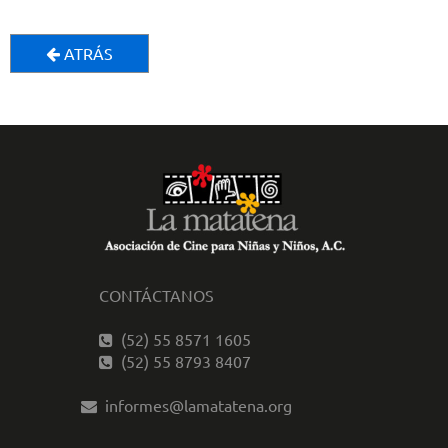
ATRÁS
CONTÁCTANOS
(52) 55 8571 1605
(52) 55 8793 8407
informes@lamatatena.org