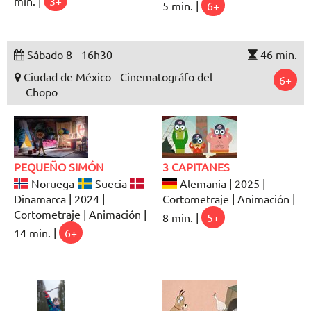
min. |
3+
5 min. |
6+
Sábado 8 - 16h30
46 min.
Ciudad de México - Cinematográfo del
6+
Chopo
PEQUEÑO SIMÓN
3 CAPITANES
Noruega
Suecia
Alemania | 2025 |
Dinamarca | 2024 |
Cortometraje | Animación |
Cortometraje | Animación |
8 min. |
5+
14 min. |
6+