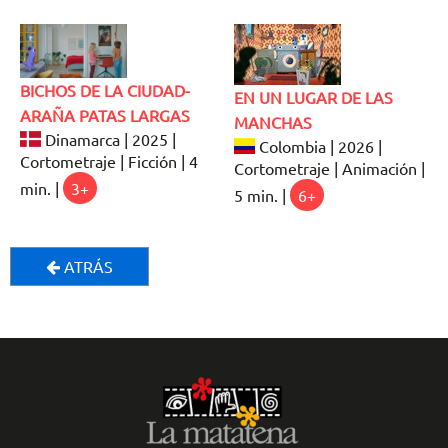
BICHOS DE LA CIUDAD-
EN UN LUGAR DE LAS
ARAÑA PATAS LARGAS
MANCHAS
Dinamarca | 2025 |
Colombia | 2026 |
Cortometraje | Ficción | 4
Cortometraje | Animación |
min. |
3+
5 min. |
6+
ATRÁS