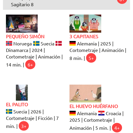
Sagitario 8
PEQUEÑO SIMÓN
3 CAPITANES
Noruega
Suecia
Alemania | 2025 |
Dinamarca | 2024 |
Cortometraje | Animación |
Cortometraje | Animación |
8 min. |
5+
14 min. |
6+
EL PALITO
EL HUEVO HUÉRFANO
Suecia | 2026 |
Alemania
Croacia |
Cortometraje | Ficción | 7
2025 | Cortometraje |
min. |
3+
Animación | 5 min. |
4+