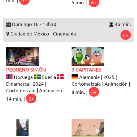
min. |
3+
5 min. |
6+
Domingo 16 - 13h30
46 min.
Ciudad de México - Cinemanía
6+
PEQUEÑO SIMÓN
3 CAPITANES
Noruega
Suecia
Alemania | 2025 |
Dinamarca | 2024 |
Cortometraje | Animación |
Cortometraje | Animación |
8 min. |
5+
14 min. |
6+