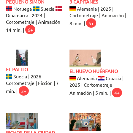
PEQUEÑO SIMÓN
3 CAPITANES
Noruega
Suecia
Alemania | 2025 |
Dinamarca | 2024 |
Cortometraje | Animación |
Cortometraje | Animación |
8 min. |
5+
14 min. |
6+
EL PALITO
EL HUEVO HUÉRFANO
Suecia | 2026 |
Alemania
Croacia |
Cortometraje | Ficción | 7
2025 | Cortometraje |
min. |
3+
Animación | 5 min. |
4+
BICHOS DE LA CIUDAD-