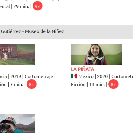
tal | 29 min. |
9+
 Gutiérrez - Museo de la Niñez
LA PIÑATA
cia | 2019 | Cortometraje |
México | 2020 | Cortometr
ón | 7 min. |
8+
Ficción | 13 min. |
8+