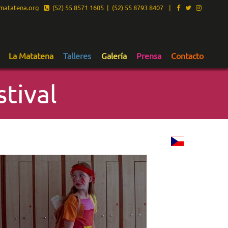
atatena.org
(52) 55 8571 1605 | (52) 55 8793 8407
|
La Matatena
Talleres
Galería
Prensa
Contacto
tival