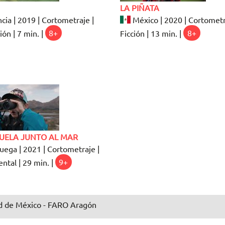
LA PIÑATA
cia | 2019 | Cortometraje |
México | 2020 | Cortometr
ón | 7 min. |
8+
Ficción | 13 min. |
8+
CUELA JUNTO AL MAR
ega | 2021 | Cortometraje |
tal | 29 min. |
9+
 de México - FARO Aragón