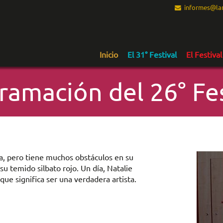
informes@lam
Inicio
El 31° Festival
El Festival
ramación del 26° Fes
ta, pero tiene muchos obstáculos en su
 su temido silbato rojo. Un día, Natalie
que significa ser una verdadera artista.