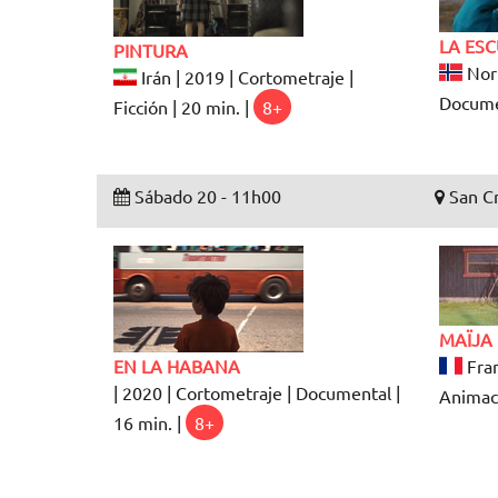
LA ES
PINTURA
Noru
Irán | 2019 | Cortometraje |
Documen
Ficción | 20 min. |
8+
Sábado 20 - 11h00
San Cr
MAÏJA
EN LA HABANA
Fran
| 2020 | Cortometraje | Documental |
Animaci
16 min. |
8+