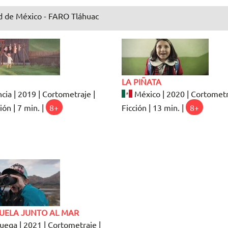
 de México - FARO Tláhuac
LA PIÑATA
cia | 2019 | Cortometraje |
México | 2020 | Cortometr
ón | 7 min. |
8+
Ficción | 13 min. |
8+
CUELA JUNTO AL MAR
ega | 2021 | Cortometraje |