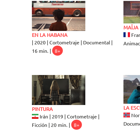
MAÏJA
EN LA HABANA
Fran
| 2020 | Cortometraje | Documental |
Animaci
16 min. |
8+
LA ES
PINTURA
Noru
Irán | 2019 | Cortometraje |
Documen
Ficción | 20 min. |
8+