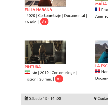
MAÏJA
EN LA HABANA
Fran
| 2020 | Cortometraje | Documental |
Animaci
16 min. |
8+
LA ES
PINTURA
Noru
Irán | 2019 | Cortometraje |
Documen
Ficción | 20 min. |
8+
Sábado 13 - 14h00
Ciudad