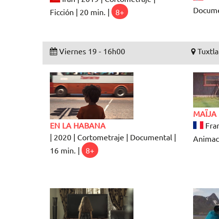
Documen
Ficción | 20 min. |
8+
Viernes 19 - 16h00
Tuxtla
MAÏJA
EN LA HABANA
Fran
| 2020 | Cortometraje | Documental |
Animaci
16 min. |
8+