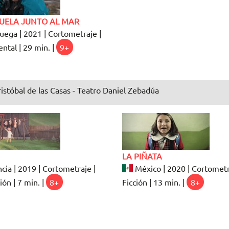
CUELA JUNTO AL MAR
ega | 2021 | Cortometraje |
tal | 29 min. |
9+
istóbal de las Casas - Teatro Daniel Zebadúa
LA PIÑATA
cia | 2019 | Cortometraje |
México | 2020 | Cortometr
ón | 7 min. |
8+
Ficción | 13 min. |
8+