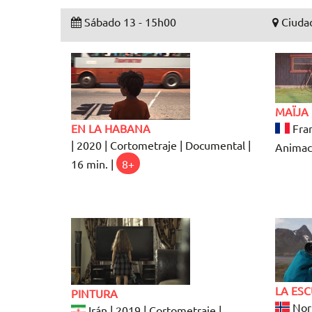
Sábado 13 - 15h00
Ciudad
MAÏJA
EN LA HABANA
Fran
| 2020 | Cortometraje | Documental |
Animaci
16 min. |
8+
LA ES
PINTURA
Noru
Irán | 2019 | Cortometraje |