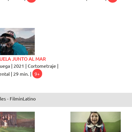
CUELA JUNTO AL MAR
ega | 2021 | Cortometraje |
tal | 29 min. |
9+
les - FilminLatino