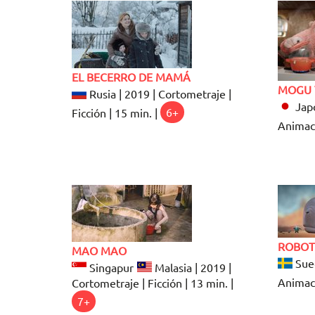
EL BECERRO DE MAMÁ
MOGU 
Rusia | 2019 | Cortometraje |
Japó
Ficción | 15 min. |
6+
Animaci
ROBOT
MAO MAO
Suec
Singapur
Malasia | 2019 |
Animaci
Cortometraje | Ficción | 13 min. |
7+