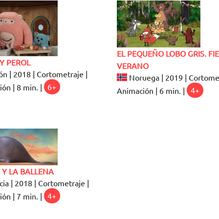
EL PEQUEÑO LOBO GRIS. FI
Y PEROL
VERANO
n | 2018 | Cortometraje |
Noruega | 2019 | Cortomet
ón | 8 min. |
6+
Animación | 6 min. |
4+
 Y LA BALLENA
ia | 2018 | Cortometraje |
ón | 7 min. |
4+