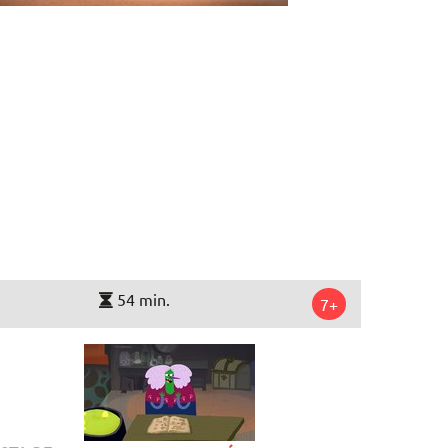
54 min.
7+