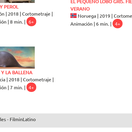
EL PEQUEÑO LOBO GRIS. FI
Y PEROL
VERANO
n | 2018 | Cortometraje |
Noruega | 2019 | Cortomet
ón | 8 min. |
6+
Animación | 6 min. |
4+
 Y LA BALLENA
ia | 2018 | Cortometraje |
ón | 7 min. |
4+
les - FilminLatino