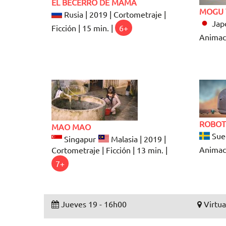
EL BECERRO DE MAMÁ
MOGU 
Rusia | 2019 | Cortometraje |
Japó
Ficción | 15 min. |
6+
Animaci
ROBOT
MAO MAO
Suec
Singapur
Malasia | 2019 |
Animaci
Cortometraje | Ficción | 13 min. |
7+
Jueves 19 - 16h00
Virtua