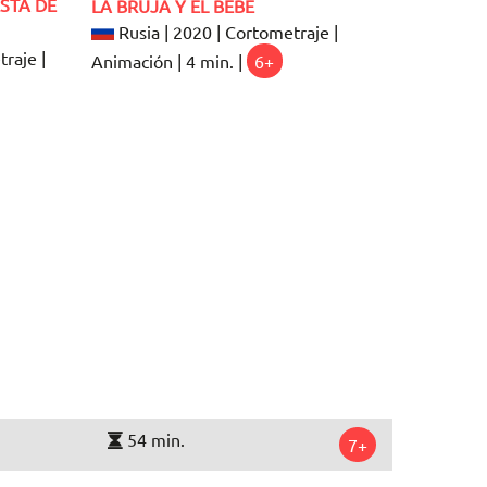
ESTA DE
LA BRUJA Y EL BEBÉ
Rusia | 2020 | Cortometraje |
raje |
Animación | 4 min. |
6+
54 min.
7+