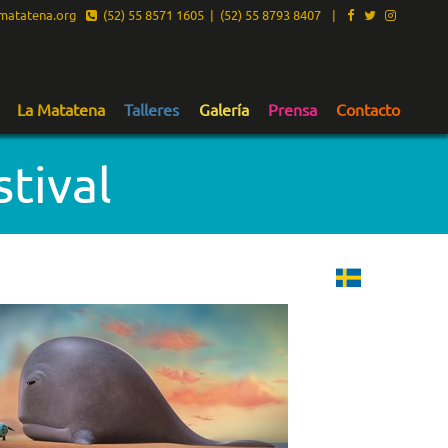
atatena.org
(52) 55 8571 1605 | (52) 55 8793 8407
|
La Matatena
Talleres
Galería
Prensa
Contacto
tival