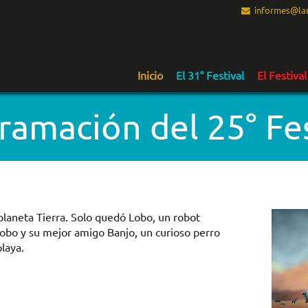
informes@lam
Inicio
El 31° Festival
El Festival
ramación del 25° Fes
aneta Tierra. Solo quedó Lobo, un robot
 Lobo y su mejor amigo Banjo, un curioso perro
laya.