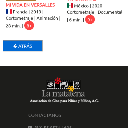
MI VIDA EN VERSALLES
México | 2020 |
Francia | 2019 |
Cortometraje | Documental
Cortometraje | Animación |
| 6 min. |
9+
28 min. |
8+
ATRÁS
CONTÁCTANOS
(52) 55 8571 1605