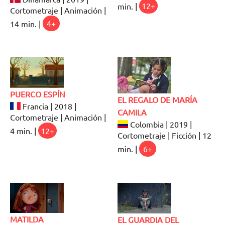
min. |
12+
Cortometraje | Animación |
14 min. |
4+
PUERCO ESPÍN
EL REGALO DE MARÍA
Francia | 2018 |
CAMILA
Cortometraje | Animación |
Colombia | 2019 |
4 min. |
12+
Cortometraje | Ficción | 12
min. |
6+
MATILDA
EL GUARDIA DEL