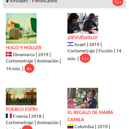
Virtuales - FilminLatino
12+
¡DEVUÉLVELO!
Israel | 2019 |
HUGO Y HOLGER
Cortometraje | Ficción | 14
Dinamarca | 2019 |
min. |
12+
Cortometraje | Animación |
14 min. |
4+
PUERCO ESPÍN
EL REGALO DE MARÍA
Francia | 2018 |
CAMILA
Cortometraje | Animación |
Colombia | 2019 |