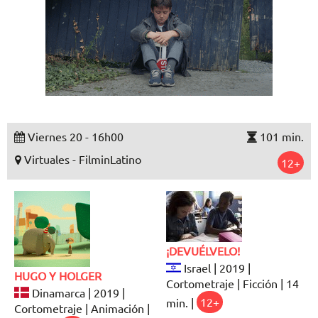
Viernes 20 - 16h00
101 min.
Virtuales - FilminLatino
12+
¡DEVUÉLVELO!
Israel | 2019 |
HUGO Y HOLGER
Cortometraje | Ficción | 14
Dinamarca | 2019 |
min. |
12+
Cortometraje | Animación |