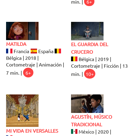
min. |
6+
MATILDA
EL GUARDIA DEL
Francia
España
CRUCERO
Bélgica | 2018 |
Bélgica | 2019 |
Cortometraje | Animación |
Cortometraje | Ficción | 13
7 min. |
6+
min. |
10+
AGUSTÍN, MÚSICO
TRADICIONAL
MI VIDA EN VERSALLES
México | 2020 |