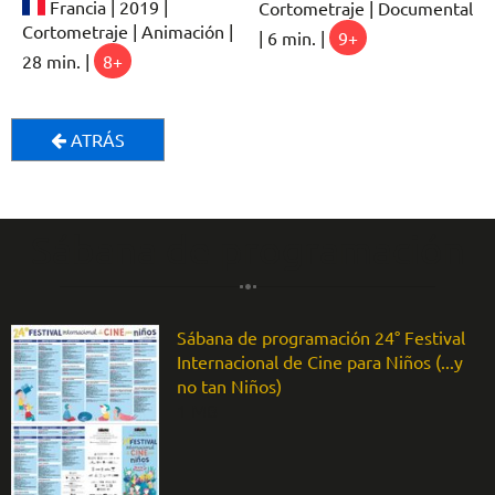
Francia | 2019 |
Cortometraje | Documental
Cortometraje | Animación |
| 6 min. |
9+
28 min. |
8+
ATRÁS
Sábana de programación
Sábana de programación 24° Festival
Internacional de Cine para Niños (...y
no tan Niños)
1 MB