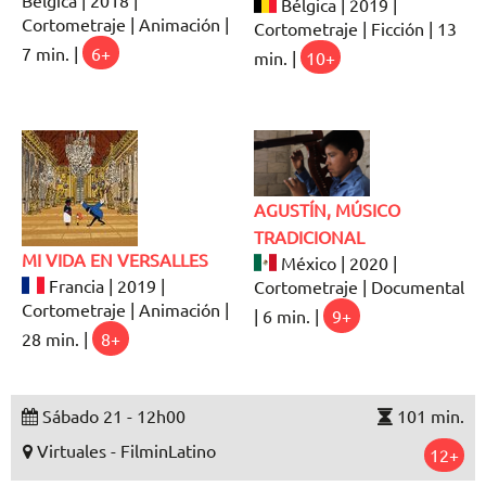
Bélgica | 2019 |
Cortometraje | Animación |
Cortometraje | Ficción | 13
7 min. |
6+
min. |
10+
AGUSTÍN, MÚSICO
TRADICIONAL
MI VIDA EN VERSALLES
México | 2020 |
Francia | 2019 |
Cortometraje | Documental
Cortometraje | Animación |
| 6 min. |
9+
28 min. |
8+
Sábado 21 - 12h00
101 min.
Virtuales - FilminLatino
12+