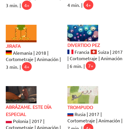
4 min. |
4+
3 min. |
4+
DIVERTIDO PEZ
JIRAFA
Francia
Suiza | 2017
Alemania | 2018 |
| Cortometraje | Animación
Cortometraje | Animación |
| 6 min. |
7+
3 min. |
4+
ABRÁZAME. ESTE DÍA
TROMPUDO
ESPECIAL
Rusia | 2017 |
Cortometraje | Animación |
Polonia | 2017 |
Cortometraje | Animación |
7 min. |
4+