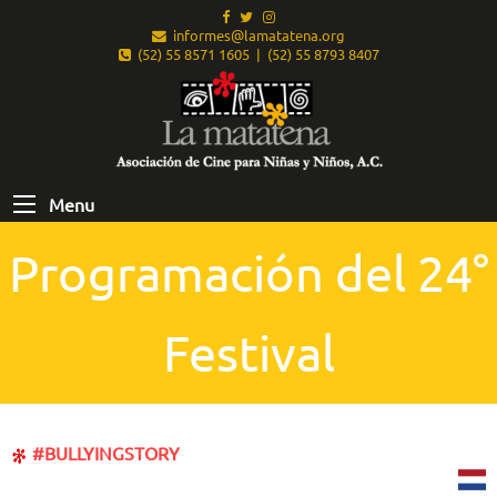
informes@lamatatena.org
(52) 55 8571 1605 | (52) 55 8793 8407
Menu
Programación del 24°
Festival
#BULLYINGSTORY