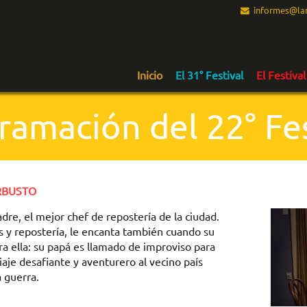
informes@lam
Inicio
El 31° Festival
El Festival
ramación del 22° Fes
ARBUSTO
dre, el mejor chef de repostería de la ciudad.
s y repostería, le encanta también cuando su
ra ella: su papá es llamado de improviso para
je desafiante y aventurero al vecino país
 guerra.