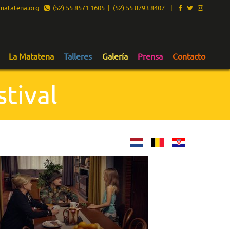
atatena.org
(52) 55 8571 1605 | (52) 55 8793 8407
|
La Matatena
Talleres
Galería
Prensa
Contacto
tival