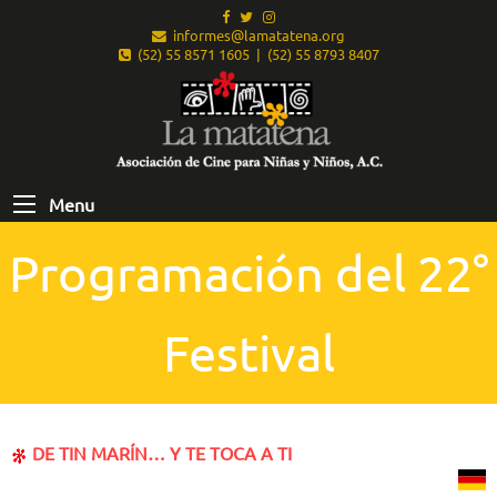
informes@lamatatena.org
(52) 55 8571 1605 | (52) 55 8793 8407
Menu
Programación del 22°
Festival
DE TIN MARÍN… Y TE TOCA A TI