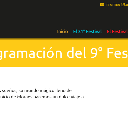
informes@lam
Inicio
El 31° Festival
El Festival
ramación del 9° Fes
us sueños, su mundo mágico lleno de
inicio de Moraes hacemos un dulce viaje a