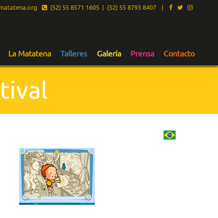
atatena.org
(52) 55 8571 1605 | (52) 55 8793 8407
|
La Matatena
Talleres
Galería
Prensa
Contacto
tival