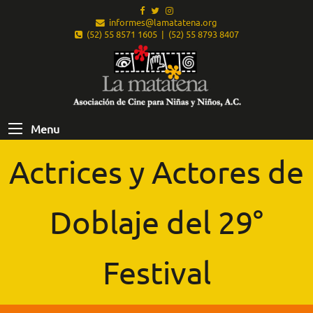
informes@lamatatena.org
(52) 55 8571 1605 | (52) 55 8793 8407
Menu
Actrices y Actores de
Doblaje del 29°
Festival