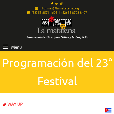
informes@lamatatena.org
(52) 55 8571 1605 | (52) 55 8793 8407
Menu
Programación del 23°
Festival
WAY UP