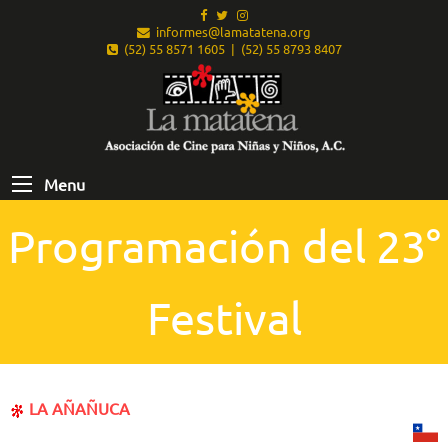
informes@lamatatena.org
(52) 55 8571 1605 | (52) 55 8793 8407
Menu
Programación del 23°
Festival
LA AÑAÑUCA