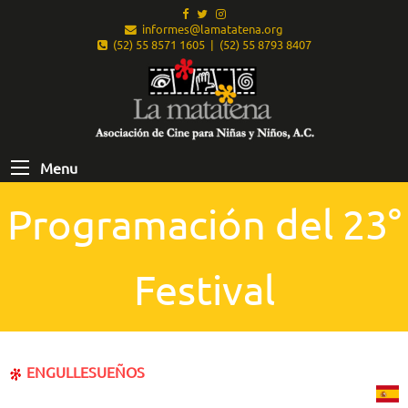
informes@lamatatena.org
(52) 55 8571 1605 | (52) 55 8793 8407
Menu
Programación del 23°
Festival
ENGULLESUEÑOS