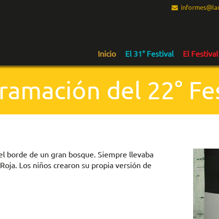
informes@lam
Inicio
El 31° Festival
El Festival
ramación del 22° Fes
 el borde de un gran bosque. Siempre llevaba
 Roja. Los niños crearon su propia versión de