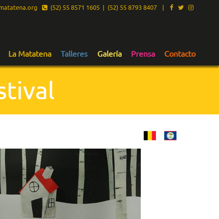
atatena.org
(52) 55 8571 1605 | (52) 55 8793 8407
|
La Matatena
Talleres
Galería
Prensa
Contacto
tival