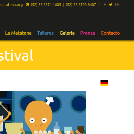
atatena.org
(52) 55 8571 1605 | (52) 55 8793 8407
|
La Matatena
Talleres
Galería
Prensa
Contacto
tival