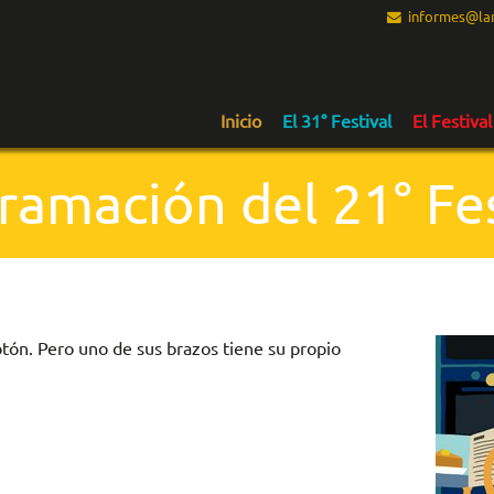
informes@lam
Inicio
El 31° Festival
El Festival
ramación del 21° Fes
otón. Pero uno de sus brazos tiene su propio