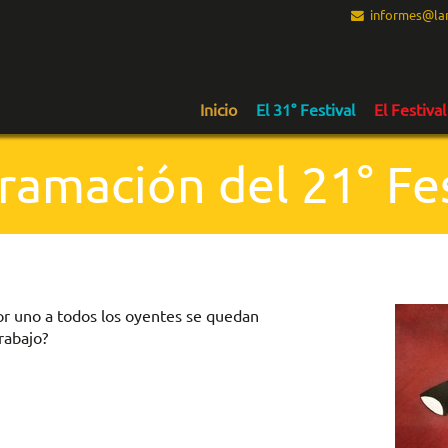
informes@lam
Inicio
El 31° Festival
El Festival
ramación del 21° Fes
or uno a todos los oyentes se quedan
rabajo?