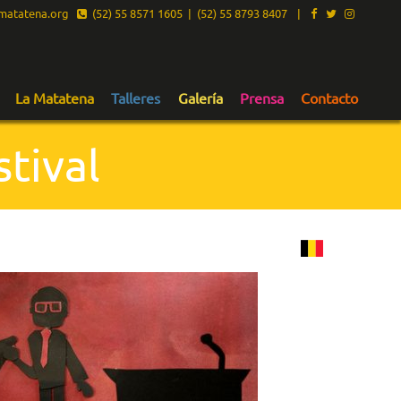
atatena.org
(52) 55 8571 1605 | (52) 55 8793 8407
|
La Matatena
Talleres
Galería
Prensa
Contacto
tival