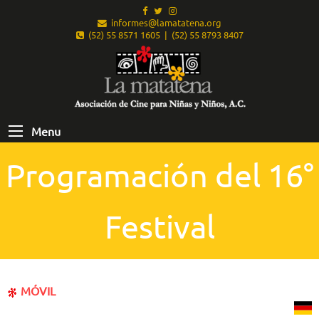
informes@lamatatena.org
(52) 55 8571 1605 | (52) 55 8793 8407
Menu
Programación del 16°
Festival
MÓVIL