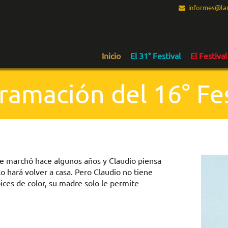
informes@lam
Inicio
El 31° Festival
El Festival
ramación del 16° Fes
 se marchó hace algunos años y Claudio piensa
lo hará volver a casa. Pero Claudio no tiene
pices de color, su madre solo le permite