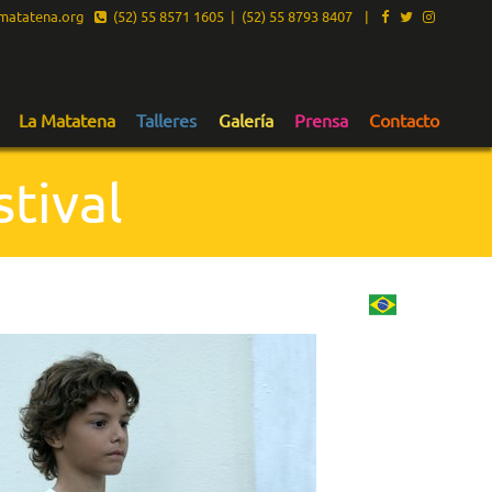
atatena.org
(52) 55 8571 1605 | (52) 55 8793 8407
|
La Matatena
Talleres
Galería
Prensa
Contacto
tival