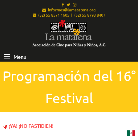
informes@lamatatena.org
(52) 55 8571 1605 | (52) 55 8793 8407
Menu
Programación del 16°
Festival
¡YA! ¡NO FASTIDIEN!