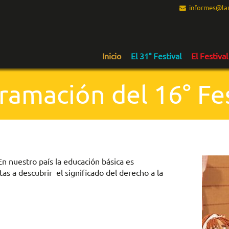
informes@lam
Inicio
El 31° Festival
El Festival
ramación del 16° Fes
En nuestro país la educación básica es
as a descubrir el significado del derecho a la