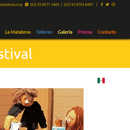
atatena.org
(52) 55 8571 1605 | (52) 55 8793 8407
|
La Matatena
Talleres
Galería
Prensa
Contacto
tival